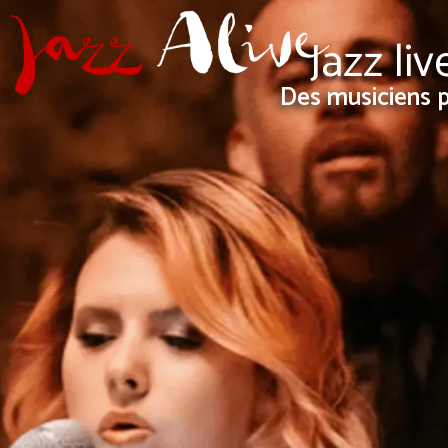
Jazz li
Des musiciens p