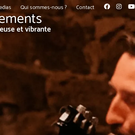
edias
Qui sommes-nous ?
Contact
énements
euse et vibrante