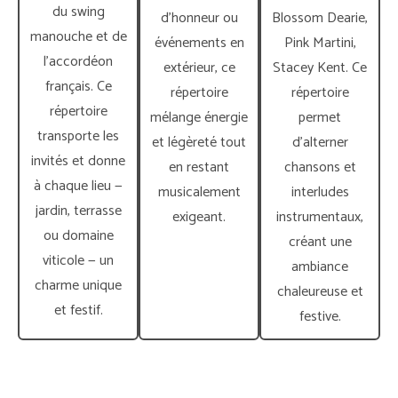
du swing
d’honneur ou
Blossom Dearie,
manouche et de
événements en
Pink Martini,
l’accordéon
extérieur, ce
Stacey Kent. Ce
français. Ce
répertoire
répertoire
répertoire
mélange énergie
permet
transporte les
et légèreté tout
d’alterner
invités et donne
en restant
chansons et
à chaque lieu —
musicalement
interludes
jardin, terrasse
exigeant.
instrumentaux,
ou domaine
créant une
viticole — un
ambiance
charme unique
chaleureuse et
et festif.
festive.