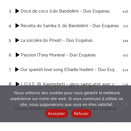
3
Doce de coco (J.do Bandolim) – Duo Esquinas
4:26
4
Receita do Samba (J. do Bandolim) – Duo Esquinas
3:15
5
La sorcière (Jo Privat) – Duo Esquinas
3:44
6
Passion (Tony Murena) – Duo Esquinas
4:15
7
Our spanish love song (Charlie Haden) – Duo Esquinas
4:24
8
L.O.V.E. (B. Kaempfert) – gipsy swing 4tet avec chanteuse jazz
2:26
Nous utilisons des cookies pour vous garantir la meilleure
expérience sur notre site web. Si vous continuez à utiliser ce
site, nous supposerons que vous en êtes satisfait.
Douce ambiance (Django Rainhardt) – Duo Esquinas
Accepter
Refuser
00:00
-3:19