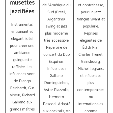
musettes
de l’Amérique du
et contrebasse,
jazzifiées
Sud (Brésil,
pour un jazz
Argentine),
français vivant et
Instrumental,
swing et jazz
populaire.
entraînant et
plus moderne
Reprises
élégant, idéal
très accessible.
élégantes de
pour créer une
Réperoire de
Édith Piaf,
ambiance
concert du Duo
Charles Trenet,
guinguette
Esquinas.
Gainsbourg,
raffinée. Les
Influences :
Michel Legrand,
influences vont
Galliano,
et influences
de Django
Dominguinhos,
plus
Reinhardt, Gus
Astor Piazzolla,
contemporaines
Viseur, Richard
Hermeto
ou
Galliano aux
Pascoal. Adapté
internationales
grands maîtres
aux cocktails, vin
comme